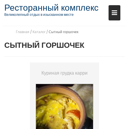
S
Ресторанный комплекс
k
Великолепный отдых в изысканном месте
i
p
t
Главная
/
Каталог
/ Сытный горшочек
o
СЫТНЫЙ ГОРШОЧЕК
c
o
n
t
Куриная грудка карри
e
n
t