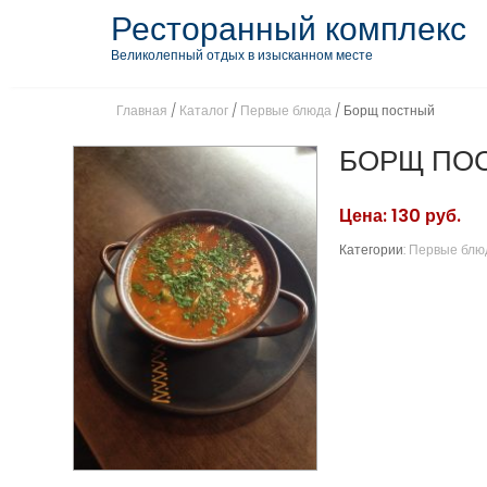
S
Ресторанный комплекс
k
Великолепный отдых в изысканном месте
i
p
Главная
/
Каталог
/
Первые блюда
/ Борщ постный
t
o
БОРЩ ПО
c
o
Цена: 130 руб.
n
t
Категории:
Первые блю
e
n
t